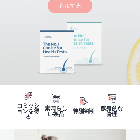
参加する
コミッシ
素晴らし
献身的な
ョンを得
特別割引
い製品
管理
る