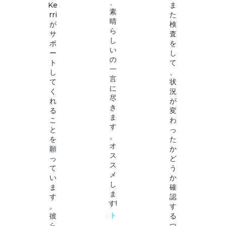
、
Ke
ま
素
rri
た
晴
が
検
ら
サ
査
し
ポ
を
い
ー
し
の
ト
て
一
し
、
言
て
状
に
く
況
尽
れ
が
き
る
変
ま
こ
わ
す
と
っ
。
を
た
オ
願
か
ス
っ
ど
ス
て
う
メ
い
か
し
ま
確
ま
す
認
す!
。
す
ト
彼
る
ら
つ