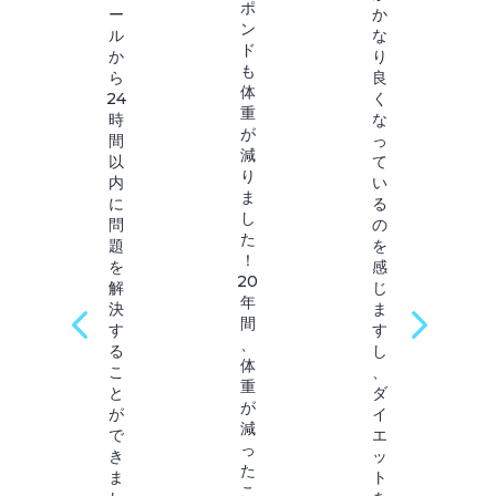
ポ
ー
か
ン
ル
な
ド
か
り
も
ら
良
体
24
く
重
時
な
が
間
っ
減
以
て
り
内
い
ま
に
る
し
問
の
た
題
を
！
を
感
20
解
じ
年
決
ま
間
す
す
、
る
し
体
こ
、
重
と
ダ
が
が
イ
減
で
エ
っ
き
ッ
た
ま
ト
こ