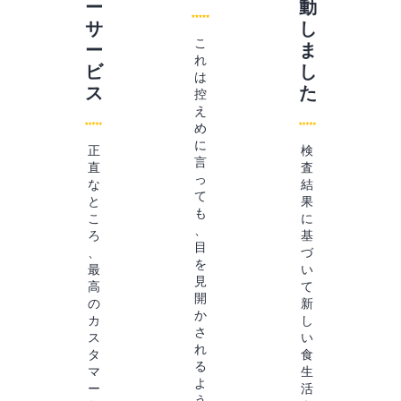
ー
動
サ
し
こ
ー
ま
れ
ビ
し
は
ス
た
控
え
め
に
正
検
言
直
査
っ
な
結
て
と
果
も
こ
に
、
ろ
基
目
、
づ
を
最
い
見
高
て
開
の
新
か
カ
し
さ
ス
い
れ
タ
食
る
マ
生
よ
ー
活
う