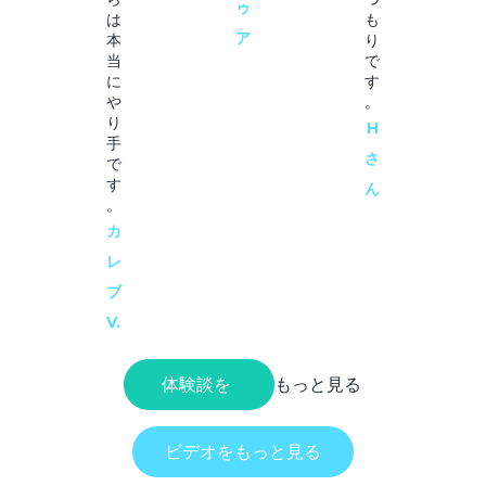
ゥ
は
も
ア
本
り
当
で
に
す
や
。
り
H
手
さ
で
す
ん
。
カ
レ
ブ
V.
体験談を
もっと見る
ビデオをもっと見る