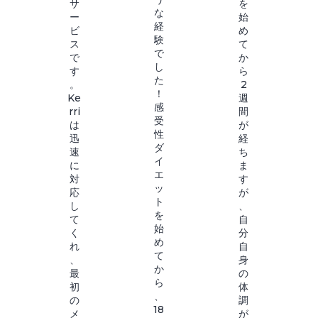
サ
を
な
ー
始
経
ビ
め
験
ス
て
で
で
か
し
す
ら
た
。
2
！
Ke
週
感
rri
間
受
は
が
性
迅
経
ダ
速
ち
イ
に
ま
エ
対
す
ッ
応
が
ト
し
、
を
て
自
始
く
分
め
れ
自
て
、
身
か
最
の
ら
初
体
、
の
調
18
メ
が