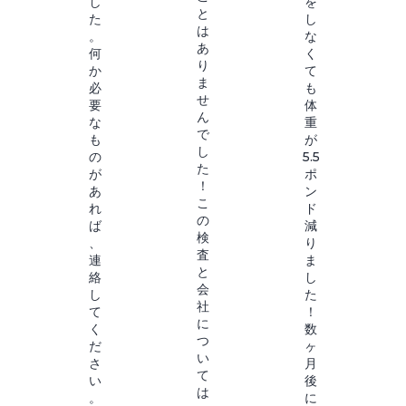
し
を
と
た
し
は
。
な
あ
何
く
り
か
て
ま
必
も
せ
要
体
ん
な
重
で
も
が
し
の
5.5
た
が
ポ
！
あ
ン
こ
れ
ド
の
ば
減
検
、
り
査
連
ま
と
絡
し
会
し
た
社
て
！
に
く
数
つ
だ
ヶ
い
さ
月
て
い
後
は
。
に