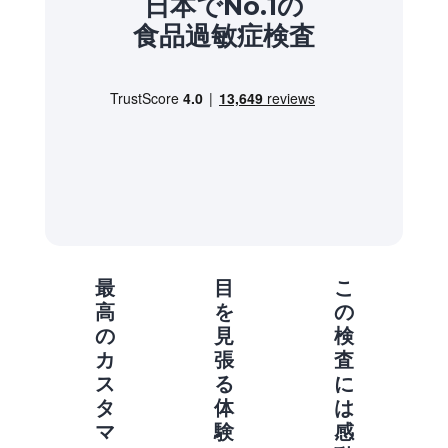
日本でNo.1の
食品過敏症検査
最
目
こ
高
を
の
の
見
検
カ
張
査
ス
る
に
タ
体
は
マ
験
感