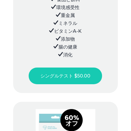
環境感受性
重金属
ミネラル
ビタミンA-K
添加物
腸の健康
消化
シングルテスト $50.00