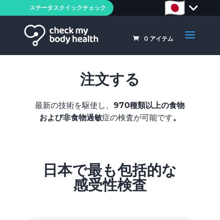
ステータスクイックチェック
0
アイテム
注文する
最新の技術を駆使し、
970種類以上の食物
および非食物過敏
症の検査が可能です
。
日本で最も包括的な
感受性検査