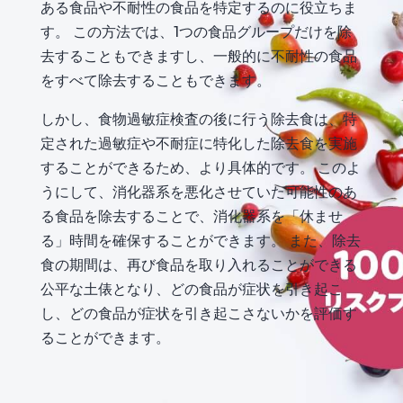
ある食品や不耐性の食品を特定するのに役立ちま
す。 この方法では、1つの食品グループだけを除
去することもできますし、一般的に不耐性の食品
をすべて除去することもできます。
しかし、食物過敏症検査の後に行う除去食は、特
定された過敏症や不耐症に特化した除去食を実施
することができるため、より具体的です。 このよ
うにして、消化器系を悪化させていた可能性のあ
る食品を除去することで、消化器系を「休ませ
る」時間を確保することができます。 また、除去
食の期間は、再び食品を取り入れることができる
公平な土俵となり、どの食品が症状を引き起こ
し、どの食品が症状を引き起こさないかを評価す
ることができます。