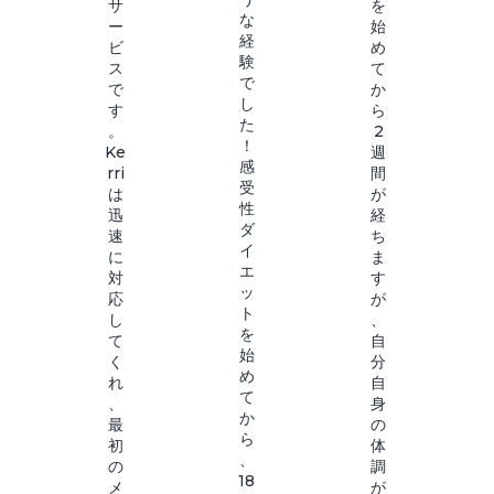
サ
を
な
ー
始
経
ビ
め
験
ス
て
で
で
か
し
す
ら
た
。
2
！
Ke
週
感
rri
間
受
は
が
性
迅
経
ダ
速
ち
イ
に
ま
エ
対
す
ッ
応
が
ト
し
、
を
て
自
始
く
分
め
れ
自
て
、
身
か
最
の
ら
初
体
、
の
調
18
メ
が