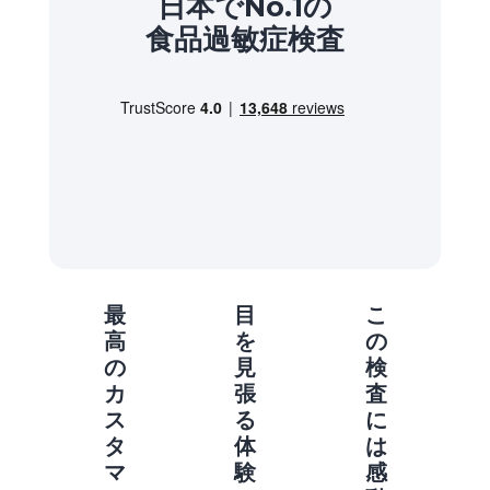
日本でNo.1の
食品過敏症検査
最
目
こ
高
を
の
の
見
検
カ
張
査
ス
る
に
タ
体
は
マ
験
感