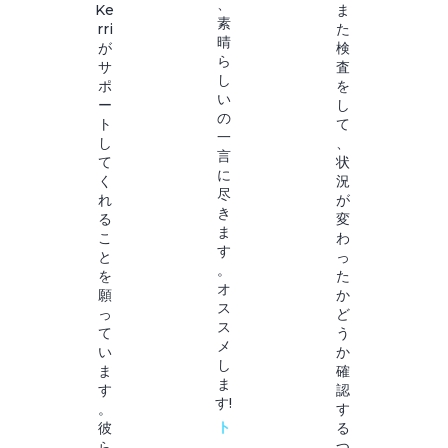
、
Ke
ま
素
rri
た
晴
が
検
ら
サ
査
し
ポ
を
い
ー
し
の
ト
て
一
し
、
言
て
状
に
く
況
尽
れ
が
き
る
変
ま
こ
わ
す
と
っ
。
を
た
オ
願
か
ス
っ
ど
ス
て
う
メ
い
か
し
ま
確
ま
す
認
す!
。
す
ト
彼
る
ら
つ