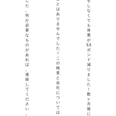
し
を
と
た
し
は
。
な
あ
何
く
り
か
て
ま
必
も
せ
要
体
ん
な
重
で
も
が
し
の
5.5
た
が
ポ
！
あ
ン
こ
れ
ド
の
ば
減
検
、
り
査
連
ま
と
絡
し
会
し
た
社
て
！
に
く
数
つ
だ
ヶ
い
さ
月
て
い
後
は
。
に