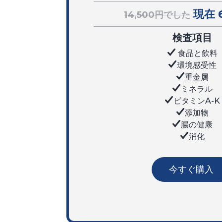
現在 
14,500円でした
検査項目
食品と飲料
環境感受性
重金属
ミネラル
ビタミンA-K
添加物
腸の健康
消化
今すぐ購入