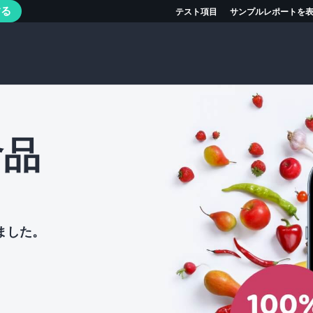
する
テスト項目
サンプルレポートを
食品
ト
ました。