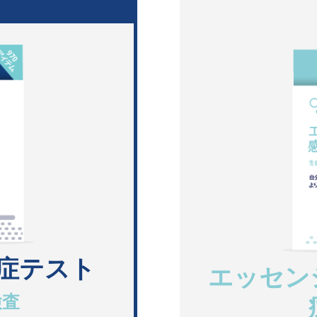
気
症テスト
エッセン
検査