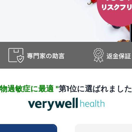
物過敏症に最適 "
第1位に選ばれまし