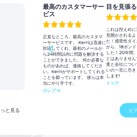
最高のカスタマーサー
目を見張る
ビス
これは控えめに
見開かされるよ
正直なところ、最高のカスタマ
た！感受性ダイ
ーサービスです。 Kerriは迅速に
から、18ポン
対応してくれ、最初のメールか
した！20年間
ら24時間以内に問題を解決する
とはありません
ことができました。 何か必要な
査と会社につい
ものがあれば、連絡してくださ
いの一言に尽き
い。Kerriがサポートしてくれる
します!
ことを願っています。 彼らは本
当にやり手です。
トゥア
カレブ V.
もっと見る
ビ