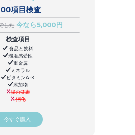
400項目検査
今なら5,000円
円でした
検査項目
食品と飲料
環境感受性
重金属
ミネラル
ビタミンA-K
添加物
腸の健康
消化
今すぐ購入