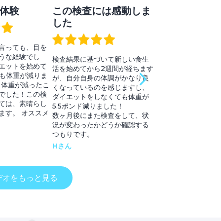
体験
この検査には感動しま
スレッドの皆
した
言っても、目を
このスレッドにいた
うな経験でし
ハメド、エレン、ケ
検査結果に基づいて新しい食生
エットを始めて
も親切で役に立ちまし
活を始めてから2週間が経ちます
ドも体重が減りま
ちは、何か問題が起
が、自分自身の体調がかなり良
、体重が減ったこ
助けてくれる、彼ら
くなっているのを感じますし、
でした！この検
たちをもっと必要と
ダイエットをしなくても体重が
ては、素晴らし
す。 彼らはみんな知
5.5ポンド減りました！
ます。 オススメ
で、とても親切で優
数ヶ月後にまた検査をして、状
況が変わったかどうか確認する
メアリー・L・J
つもりです。
Hさん
デオをもっと見る