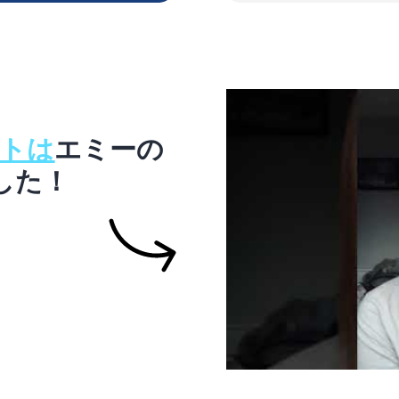
ストは
エミーの
した！