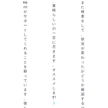
、
Ke
ま
素
rri
た
晴
が
検
ら
サ
査
し
ポ
を
い
ー
し
の
ト
て
一
し
、
言
て
状
に
く
況
尽
れ
が
き
る
変
ま
こ
わ
す
と
っ
。
を
た
オ
願
か
ス
っ
ど
ス
て
う
メ
い
か
し
ま
確
ま
す
認
す!
。
す
ト
彼
る
ら
つ