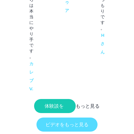
ゥ
は
も
ア
本
り
当
で
に
す
や
。
り
H
手
さ
で
す
ん
。
カ
レ
ブ
V.
体験談を
もっと見る
ビデオをもっと見る