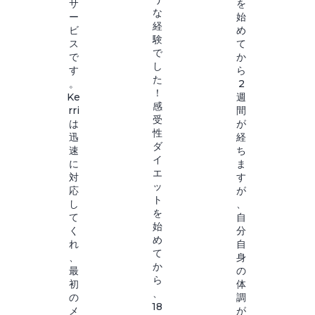
サ
を
な
ー
始
経
ビ
め
験
ス
て
で
で
か
し
す
ら
た
。
2
！
Ke
週
感
rri
間
受
は
が
性
迅
経
ダ
速
ち
イ
に
ま
エ
対
す
ッ
応
が
ト
し
、
を
て
自
始
く
分
め
れ
自
て
、
身
か
最
の
ら
初
体
、
の
調
18
メ
が