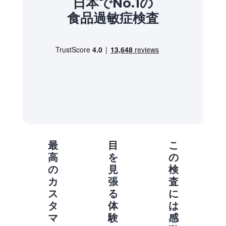
日本でNo.1の
食品過敏症検査
最
目
こ
高
を
の
の
見
検
カ
張
査
ス
る
に
タ
体
は
マ
験
感