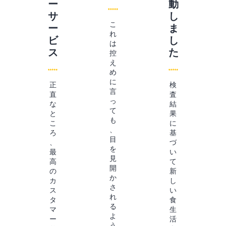
ー
動
サ
し
こ
ー
ま
れ
ビ
し
は
ス
た
控
え
め
に
正
検
言
直
査
っ
な
結
て
と
果
も
こ
に
、
ろ
基
目
、
づ
を
最
い
見
高
て
開
の
新
か
カ
し
さ
ス
い
れ
タ
食
る
マ
生
よ
ー
活
う