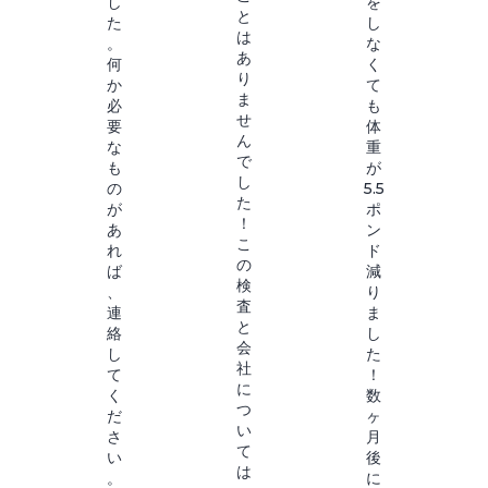
し
を
と
た
し
は
。
な
あ
何
く
り
か
て
ま
必
も
せ
要
体
ん
な
重
で
も
が
し
の
5.5
た
が
ポ
！
あ
ン
こ
れ
ド
の
ば
減
検
、
り
査
連
ま
と
絡
し
会
し
た
社
て
！
に
く
数
つ
だ
ヶ
い
さ
月
て
い
後
は
。
に