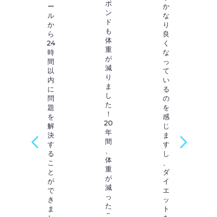
ポ
ー
か
ン
ル
な
ド
か
り
も
ら
良
体
24
く
重
時
な
が
間
っ
減
以
て
り
内
い
ま
に
る
し
問
の
た
題
を
！
を
感
20
解
じ
年
決
ま
間
す
す
、
る
し
体
こ
、
重
と
ダ
が
が
イ
減
で
エ
っ
き
ッ
た
ま
ト
こ