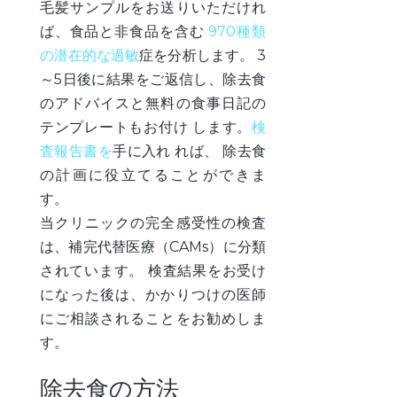
毛髪サンプルをお送り
いただけれ
ば、
食品と非食品を含む
970種類
の潜在的な過敏
症を
分析
します。
3
～5日後に結果をご返信し、除去食
のアドバイスと無料の食事日記の
テンプレートもお付け
します。
検
査報告書を
手に入れ
れば、
除去食
の計画に役立てる
ことができま
す。
当クリニックの完全感受性の検査
は、補完代替医療（CAMs）に分類
されています。 検査結果をお受け
になった後は、かかりつけの医師
にご相談されることをお勧めしま
す。
除去食の方法