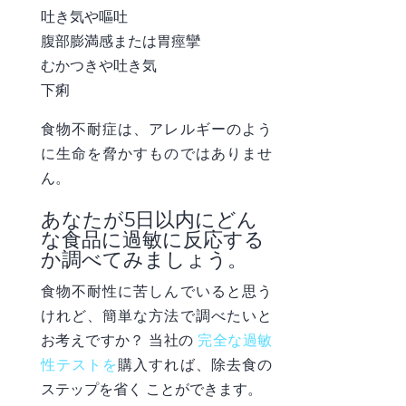
吐き気や嘔吐
腹部膨満感または胃痙攣
むかつきや吐き気
下痢
食物不耐症は、アレルギーのよう
に生命を脅かすものではありませ
ん。
あなたが5日以内にどん
な食品に過敏に反応する
か調べてみましょう。
食物不耐性に苦しんでいると思う
けれど、簡単な方法で調べたいと
お考えですか？ 当社の
完全な過敏
性テストを
購入すれば、除去食の
ステップを省く
ことができます
。