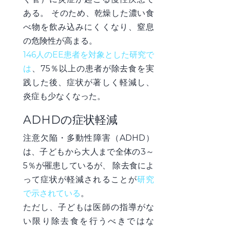
ある。 そのため、乾燥した濃い食
べ物を飲み込みにくくなり、窒息
の危険性が高まる。
146人のEE患者を対象とした研究で
は
、
75％以上の患者が除去食を実
践した後、症状が著しく軽減し、
炎症も少なく
なった。
ADHDの症状軽減
注意欠陥・多動性障害（ADHD）
は、子どもから大人まで全体の3～
5％が罹患しているが、
除去食によ
って症状が軽減
されることが
研究
で示されている
。
ただし、子どもは医師の指導がな
い限り除去食を行うべきではな