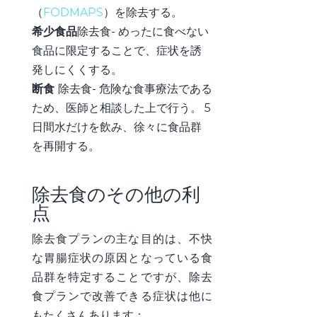
（
FODMAPS
）を除去する。
希少食品
除去食-
めったに食べない
食品に限定することで、症状を誘
発
しにくくする。
断食
除去食
- 危険な食事療法である
ため、医師と相談した上で行う。 5
日間水だけを飲み、徐々に食品群
を再開
する。
除去食のその他の利
点
除去食プランの主な目的は、不快
な胃腸症状の原因となっている食
品群を特定することですが、除去
食プランで改善できる症状は他に
もたくさんあります：