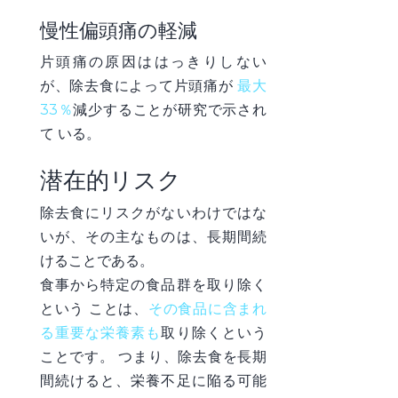
慢性偏頭痛の軽減
片頭痛の原因ははっきりしない
が、除去食によって片頭痛が
最大
33％
減少する
ことが研究で示され
て
いる
。
潜在的リスク
除去食にリスクがないわけではな
いが、その主なものは、長期間続
けることである。
食事から特定の食品群を取り除く
という
ことは、
その食品に含まれ
る重要な栄養素も
取り除くという
ことです
。 つまり、除去食を長期
間続けると、栄養不足に陥る可能