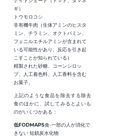
ナイトシェード（トマト、タマネ
ギ）
トウモロコシ
非有機牛肉（生体アミンのヒスタ
ミン、チラミン、オクトパミン、
フェニルエチルアミンが含まれて
いる可能性があり、反応を引き起
こすことが知られている）
精製された砂糖、コーンシロッ
プ、人工着色料、人工香料を含む
お菓子。
上記のような食品を除去する除去
食のほかに、試してみるとよいも
のがいくつかある：
低FODMAPS
食-
一部の人が消化
で
きない
短鎖炭水化物