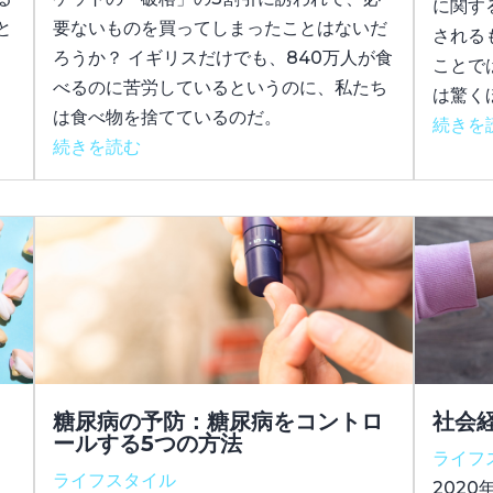
に関す
と
要ないものを買ってしまったことはないだ
される
ろうか？ イギリスだけでも、840万人が食
ことで
べるのに苦労しているというのに、私たち
は驚く
は食べ物を捨てているのだ。
続きを
続きを読む
糖尿病の予防：糖尿病をコントロ
社会
ールする5つの方法
ライフ
ライフスタイル
を
2020