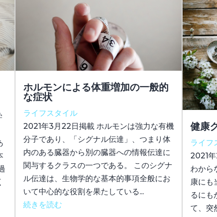
ホルモンによる体重増加の一般的
な症状
ライフスタイル
学
健康
2021年3月22日掲載 ホルモンは強力な有機
。
分子であり、「シグナル伝達」、つまり体
あ
ライフ
内のある臓器から別の臓器への情報伝達に
本
2021
関与するクラスの一つである。 このシグナ
過
わから
ル伝達は、生物学的な基本的事項全般にお
く
康にも
いて中心的な役割を果たしている...
るにも
続きを読む
て、突