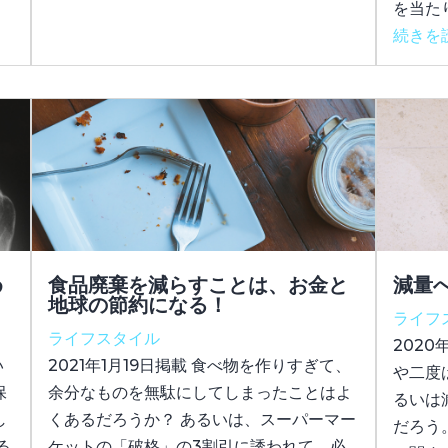
を当た
続きを
め
食品廃棄を減らすことは、お金と
減量
地球の節約になる！
ライフ
ライフスタイル
202
い
2021年1月19日掲載 食べ物を作りすぎて、
や二度
保
余分なものを無駄にしてしまったことはよ
るいは
し
くあるだろうか？ あるいは、スーパーマー
だろう
る
ケットの「破格」の3割引に誘われて、必