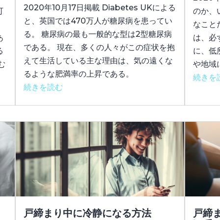
2020年10月17日掲載 Diabetes UKによる
可
のか、
と、英国では470万人が糖尿病を患ってい
なこと
る。 糖尿病の最も一般的な型は2型糖尿病
あ
は、必
である。 現在、多くの人々がこの症状を抱
る
に、低
えて生活している主な理由は、気の遠くな
む
や地域
るような肥満率の上昇である。
続きを
続きを読む
戸締まり中に冷静になる方法
戸締