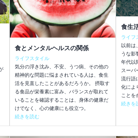
食生
ライフ
以前は
食とメンタルヘルスの関係
月
うな影
ライフスタイル
っ
年代以
気分の浮き沈み、不安、うつ病、その他の
が
スーパ
精神的な問題に悩まされている人は、食生
。
流行語
活を見直したことがあるだろうか。 摂取す
化によ
る食品が栄養素に富み、バランスが取れて
ことを余
いることを確認することは、身体の健康だ
続きを
けでなく、心の健康にも役立つ。
続きを読む