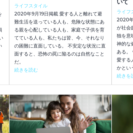
いて
ライフスタイル
ライフ
を
2020年9月19日掲載 愛する人と離れて避
2020
難生活を送っている人も、危険な状態にあ
が社会
損
る親を心配している人も、家庭で子供を育
独を意
い
てている人も、私たちは皆、今、それなり
神的な
い
の困難に直面している。 不安定な状況に直
ある。
面すると、恐怖の罠に陥るのは自然なこと
愛する
だ。
かという
続きを読む
続きを