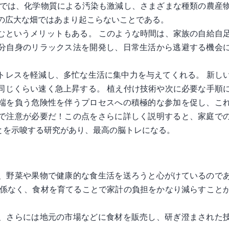
庭では、化学物質による汚染も激減し、さまざまな種類の農産
義の広大な畑ではあまり起こらないことである。
むというメリットもある。 このような時間は、家族の自給自
分自身のリラックス法を開発し、日常生活から逃避する機会
トレスを軽減し、多忙な生活に集中力を与えてくれる。 新し
同じくらい速く急上昇する。 植え付け技術や次に必要な手順
端を負う危険性を伴うプロセスへの積極的な参加を促し、こ
で注意が必要だ！この点をさらに詳しく説明すると、家庭で
とを示唆する研究があり、最高の脳トレになる。
、野菜や果物で健康的な食生活を送ろうと心がけているので
関係なく、食材を育てることで家計の負担をかなり減らすこと
、さらには地元の市場などに食材を販売し、研ぎ澄まされた