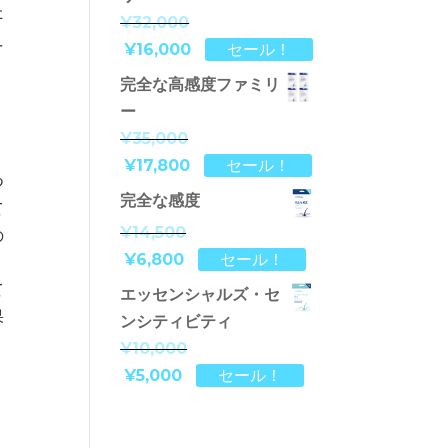
た
¥32,000
え
¥16,000
セール！
う
完全な高感度ファミリ
ー
¥35,000
¥17,800
セール！
つ
完全な感度
て
¥14,500
の
¥6,800
セール！
て
エッセンシャルズ・セ
果
ンシティビティ
¥10,000
¥5,000
セール！
、