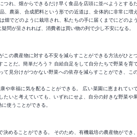
につれ、畑からできるだけ早く食品を店頭に並べようとする
薬品、農薬、合成肥料という形での近道は、全体的に非常に増
質は畑でどのように栽培され、私たちの手に届くまでにどのよ
に疑問が呈されれば、消費者は買い物の列で少し不安になる。
がこの農産物に対する不安を減らすことができる方法がひと
すことだ。簡単だろう？ 自給自足をして自分たちで野菜を育
って見分けがつかない野菜への依存を減らすことができ、こ
康や幸福に気を配ることができる。 広い菜園に恵まれてい
したいと考えていても、いずれにせよ、自分の好きな野菜や
効に使うことができる。
で決めることができる。 そのため、有機栽培の農産物ができ