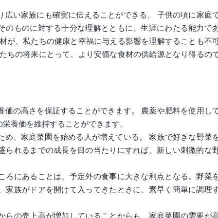
り広い家族にも確実に伝えることができる。 子供の頃に家庭
そのものに対する十分な理解とともに、生涯にわたる能力で
食材が、私たちの健康と幸福に与える影響を理解することも不
供たちの将来にとって、より安価な食材の供給源となり得るの
養価の高さを保証することができます。 農薬や肥料を使用し
の栄養価を維持することができます。
ため、家庭菜園を始める人が増えている。 家族で好きな野菜
盛られるまでの成長を目の当たりにすれば、新しい刺激的な
ころにあることは、予定外の食事に大きな利点となる。野菜
、家族がドアを開けて入ってきたときに、素早く簡単に調理
からの売上高が増加していることからも、家庭菜園の需要が