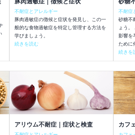
候
豚肉過敏症｜徴候と症状
砂糖
不耐症とアレルギー
不耐症
豚肉過敏症の徴候と症状を発見し、この一
砂糖不
ナ
般的な食物過敏症を特定し管理する方法を
ょう。
い
学びましょう。
影響を
続きを読む
ために
続きを
アリウム不耐症｜症状と検査
カフ
不耐症とアレルギー
カフェ