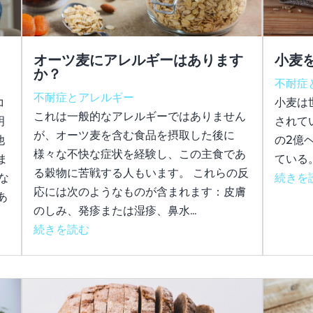
？
オーツ麦にアレルギーはあります
小麦
か？
不耐症
不耐症とアレルギー
コ
小麦は
これは一般的なアレルギーではありません
明
されて
が、オーツ麦を含む食品を摂取した後に
他
の2億
様々な不快な症状を経験し、この主食であ
ま
ている
る穀物に苦戦する人もいます。 これらの反
な
続きを
応には次のようなものが含まれます：皮膚
あ
のしみ、発疹または湿疹、鼻水...
続きを読む