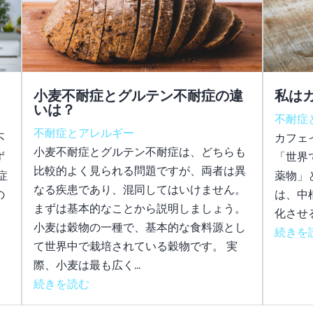
小麦不耐症とグルテン不耐症の違
私は
いは？
不耐症
不耐症とアレルギー
不
カフェ
小麦不耐症とグルテン不耐症は、どちらも
ず
「世界
比較的よく見られる問題ですが、両者は異
症
薬物」
なる疾患であり、混同してはいけません。
の
は、中
まずは基本的なことから説明しましょう。
化させ
小麦は穀物の一種で、基本的な食料源とし
続きを
て世界中で栽培されている穀物です。 実
際、小麦は最も広く...
続きを読む