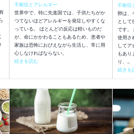
不耐症とアレルギー
不耐症
有
世界中で、特に先進国では、子供たちがか
卵は、
ら
つてないほどアレルギーを発症しやすくな
として
摂
っている。 ほとんどの反応は軽いものだ
です。
こ
が、命にかかわることもあるため、患者や
使用さ
さ
家族は恐怖におびえながら生活し、常に用
してア
心しなければならない。
もあり
続きを読む
り、...
続きを