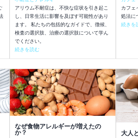
ご
アリウム不耐症は、不快な症状を引き起こ
カフェ
法
し、日常生活に影響を及ぼす可能性があり
処法に
ます。 私たちの包括的なガイドで、徴候、
続きを
検査の選択肢、治療の選択肢について学ん
でください。
続きを読む
なぜ食物アレルギーが増えたの
か？
大人