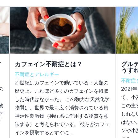
す
カフェイン不耐症とは？
グル
うす
不耐症とアレルギー
不耐症
21世紀はカフェインで動いている：人類の
の
2021
歴史上、これほど多くのカフェインを摂取
て、小
した時代はなかった。 この強力な天然化学
物
この主
物質は、世界で最も広く消費されている精
幸
しれな
神活性刺激物（神経系に作用する物質を意
イ
はない
味する）と考えられている。 彼らがカフェ
ンや小
インを摂取するとすぐに...