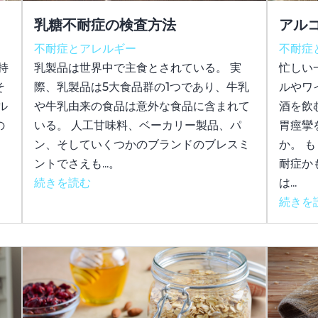
乳糖不耐症の検査方法
アル
不耐症とアレルギー
不耐症
持
乳製品は世界中で主食とされている。 実
忙しい
そ
際、乳製品は5大食品群の1つであり、牛乳
ルやワ
ル
や牛乳由来の食品は意外な食品に含まれて
酒を飲
の
いる。 人工甘味料、ベーカリー製品、パ
胃痙攣
。
ン、そしていくつかのブランドのブレスミ
か。 
ントでさえも...。
耐症か
続きを読む
は...
続きを