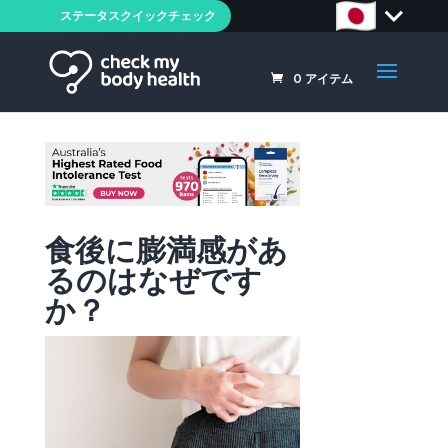
ステータスクイックチェック
0
アイテム
食後に膨満感があ
るのはなぜです
か？