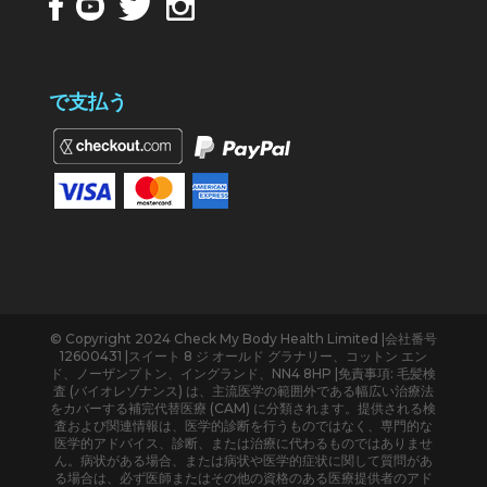
で支払う
© Copyright 2024 Check My Body Health Limited |会社番号
12600431 |スイート 8 ジ オールド グラナリー、コットン エン
ド、ノーザンプトン、イングランド、NN4 8HP |免責事項: 毛髪検
査 (バイオレゾナンス) は、主流医学の範囲外である幅広い治療法
をカバーする補完代替医療 (CAM) に分類されます。提供される検
査および関連情報は、医学的診断を行うものではなく、専門的な
医学的アドバイス、診断、または治療に代わるものではありませ
ん。病状がある場合、または病状や医学的症状に関して質問があ
る場合は、必ず医師またはその他の資格のある医療提供者のアド