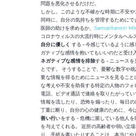
問題を悪化させるだけだ。
しかし、このような不確かな時期に不安や
同時に、自分の気持ちを管理するためにで
医師の助けを求めるか、
Samaritansや
Mi
コロナウィルスの大流行時にメンタルヘル
自分に優しく
する - 今感じているように
ガティブな感情を抱いてもいいのだと受け
ネガティブな感情を排除
する - ニュー
とです。 そうすることで、憂鬱な数字や統
要な情報を得るためにニュースを見ること
な考えや不安を助長する特定の人物のフォ
電話、ビデオ通話で連絡を取りたがってい
情報を流したり、恐怖を煽ったり、毎日の
丁重に断り、自分の心の健康のために、今
善い行
いをする - 危機に瀕している他
を与えてくれる。 近所の高齢者や弱い立
り、手紙を書いたりすることは、本当にや