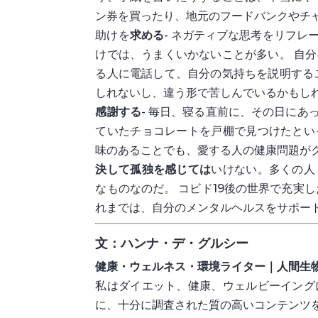
ン券を買ったり、地元のフードバンクやチ
助けを
求める
- ネガティブな思考をリフ
けでは、うまくいかないことが多い。 自
る人に電話して、自分の気持ちを説明する
しれないし、違う形で苦しんでいるかもし
感謝する
- 毎日、寝る直前に、その日にあ
ていたチョコレートを戸棚で見つけたとい
味のあることでも、愛する人の健康問題が
決して孤独を感じては
いけない。多くの人
なものなのだ。 コビド19後の世界で充実
れまでは、自分のメンタルヘルスをサポー
文：ハンナ・デ・グルシー
健康・ウェルネス・環境ライター｜人間生
私はダイエット、健康、ウェルビーイング
に、十分に調査された質の高いコンテンツ