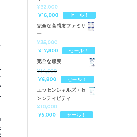
¥32,000
と
¥16,000
セール！
、
完全な高感度ファミリ
ー
¥35,000
ネ
¥17,800
セール！
完全な感度
こ
必
¥14,500
ブ
¥6,800
セール！
や
エッセンシャルズ・セ
た
ンシティビティ
、
¥10,000
¥5,000
セール！
力
た
ポ