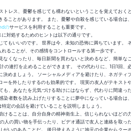
ストレス、憂鬱を感じても構わないということを覚えておく
きることがあります。 また、憂鬱や自殺を感じている場合は
ndの
サービスを利用することも重要です。
スに対処するためのヒントは以下の通りです。
感じてもいいのです。 世界は今、未知の恐怖に満ちています。 
入れることが、その感情をコントロールする第一歩です。
スを見なくなったり、毎日新聞を買わないと決めるなど、簡単な
計の連打を止めることができます。 その代わりに、1日1回、
に決めましょう。 ソーシャルメディアを避けたり、ネガティ
ローを外したりするのも効果的です。 現実の友人がテキスト
ても、あなたを元気づける助けにはならず、代わりに間違っ
感染者数を読み上げたりすることに夢中になっている場合は
は特定の会話を避けていることを説明しましょう。
人を助けることは、自分自身の精神衛生上、信じられないほどの
場の人の買い物を手伝ったり、ビデオ通話で友人と連絡を取っ
りがいのあることだ。 後日使えるように地元の企業からクー