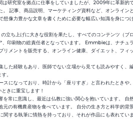
間は研究室を拠点に仕事をしていましたが、2009年に革新的
た。 記事、商品説明、マーケティング資料など、オンライン
で想像力豊かな文章を書くために必要な幅広い知識を身につ
ie.com の立ち上げに大きな役割を果たし、すべてのコンテンツ（ブ
、印刷物の総責任者となっています。 Emmbieは、ナチュ
プリメントを販売する、オンライン健康、ダイエット、フィ
集した経験もあり、医師でない立場から見ても読みやすく、
ます。
ースになっており、時計から「座りすぎ」と言われたときや
いときに重宝します！
響を常に意識し、最近は仏教に強い関心を抱いています。 自
地元の有機農産物を食べています。 自分の生き方と科学的背
に関する執筆に情熱を持っており、それが作品にも表れてい