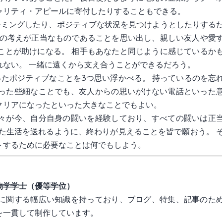
ャリティ・アピールに寄付したりすることもできる。
レーミングしたり、ポジティブな状況を見つけようとしたりする
分の考えが正当なものであることを思い出し、親しい友人や愛
ことが助けになる。 相手もあなたと同じように感じているか
れない。 一緒に遠くから支え合うことができるだろう。
ったポジティブなことを3つ思い浮かべる。 持っているのを忘
った些細なことでも、友人からの思いがけない電話といった
クリアになったといった大きなことでもよい。
々が今、自分自身の闘いを経験しており、すべての闘いは正
した生活を送れるように、終わりが見えることを皆で願おう。 
トするために必要なことは何でもしよう。
物学学士（優等学位）
に関する幅広い知識を持っており、ブログ、特集、記事のた
を一貫して制作しています。