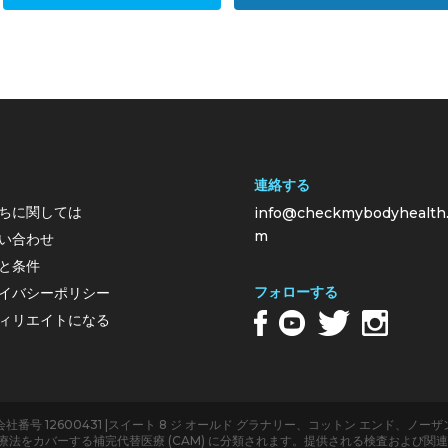
連絡する
ちに関しては
info@checkmybodyhealth
m
い合わせ
と条件
フォローする
イバシーポリシー
ィリエイトになる
h Limited |会社番号 12600431 |スイート 8 ジ オールド グラナリー、コットン エン
治療法をカバーする補完代替医療 (CAM) に分類されます。提供される検査および