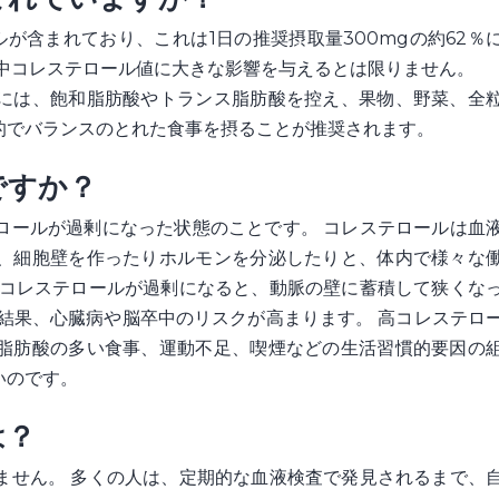
ルが含まれており、これは1日の推奨摂取量300mgの約62％
血中コレステロール値に大きな影響を与えるとは限りません。
には、飽和脂肪酸やトランス脂肪酸を控え、果物、野菜、全
的でバランスのとれた食事を摂ることが推奨されます。
ですか？
ロールが過剰になった状態のことです。 コレステロールは血
、細胞壁を作ったりホルモンを分泌したりと、体内で様々な
のコレステロールが過剰になると、動脈の壁に蓄積して狭くな
結果、心臓病や脳卒中のリスクが高まります。 高コレステロ
脂肪酸の多い食事、運動不足、喫煙などの生活習慣的要因の
いのです。
は？
ません。 多くの人は、定期的な血液検査で発見されるまで、