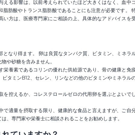
与える影響は、以前考えられていたほど大きくはなく、血中
和脂肪酸やトランス脂肪酸であることにも注意が必要です。 
高い方は、医療専門家にご相談の上、具体的なアドバイスを
部となり得ます。 卵は良質なタンパク質、ビタミン、ミネラ
化物や砂糖を含みません。
す栄養素であるコリンの優れた供給源であり、骨の健康と免
、ビタミンB12、セレン、リンなどの他のビタミンやミネラル
取を控えるか、コレステロールゼロの代用卵を選ぶとよいで
中で適量を摂取する限り、健康的な食品と言えますが、ご自
ては、専門家や栄養士に相談されることをお勧めします。
まれていますか？