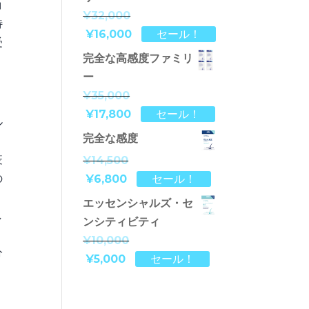
コ
¥32,000
特
¥16,000
セール！
受
完全な高感度ファミリ
ー
¥35,000
¥17,800
セール！
ル
完全な感度
疫
¥14,500
の
¥6,800
セール！
エッセンシャルズ・セ
し
ンシティビティ
¥10,000
分
¥5,000
セール！