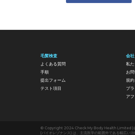
毛髪検査
会社
よくある質問
私た
手順
お問
提出フォーム
規約
テスト項目
プラ
アフ
© Copyright 2024 Check My Body Healt
(バイオレゾナンス) は、主流医学の範囲外である幅広い