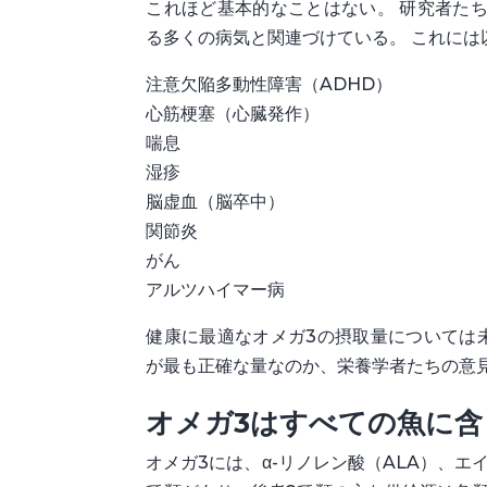
これほど基本的なことはない。 研究者た
る多くの病気と関連づけている。 これには
注意欠陥多動性障害（ADHD）
心筋梗塞（心臓発作）
喘息
湿疹
脳虚血（脳卒中）
関節炎
がん
アルツハイマー病
健康に最適なオメガ3の摂取量については
が最も正確な量なのか、栄養学者たちの意
オメガ3はすべての魚に
オメガ3には、α-リノレン酸（ALA）、エ