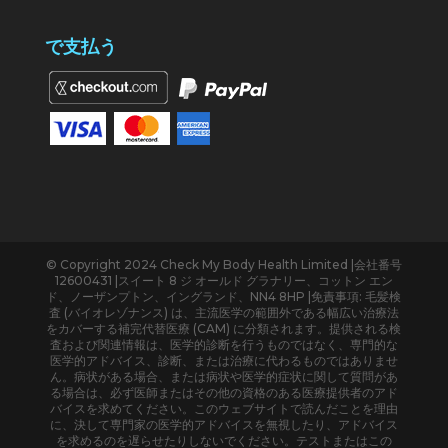
で支払う
© Copyright 2024 Check My Body Health Limited |会社番号
12600431 |スイート 8 ジ オールド グラナリー、コットン エン
ド、ノーザンプトン、イングランド、NN4 8HP |免責事項: 毛髪検
査 (バイオレゾナンス) は、主流医学の範囲外である幅広い治療法
をカバーする補完代替医療 (CAM) に分類されます。提供される検
査および関連情報は、医学的診断を行うものではなく、専門的な
医学的アドバイス、診断、または治療に代わるものではありませ
ん。病状がある場合、または病状や医学的症状に関して質問があ
る場合は、必ず医師またはその他の資格のある医療提供者のアド
バイスを求めてください。このウェブサイトで読んだことを理由
に、決して専門家の医学的アドバイスを無視したり、アドバイス
を求めるのを遅らせたりしないでください。テストまたはこの