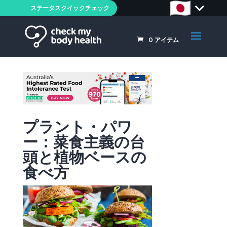
ステータスクイックチェック
0
アイテム
プラント・パワ
ー：菜食主義の台
頭と植物ベースの
食べ方