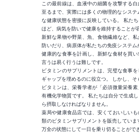
この最前線は、血液中の細菌を攻撃する白
至るまで、実際には多くの物理的なシステ
な健康状態を密接に反映している。 私た
ほど、病気を防いで健康を維持することが
新鮮な果物や野菜、魚、食物繊維など、私
防いだり、病原体が私たちの免疫システム
健康的な食事を計画し、新鮮な食材を買い
言うは易く行うは難しです。
ビタミンのサプリメントは、完璧な食事を
ギャップを埋めるのに役立つ。 しかし、そ
ビタミンは、栄養学者が「必須微量栄養素
有機化学物質です。 私たちは自分で生成
ら摂取しなければなりません。
薬局や健康食品店では、安くておいしいも
類のビタミンサプリメントを販売していま
万全の状態にして一日を乗り切ることがで