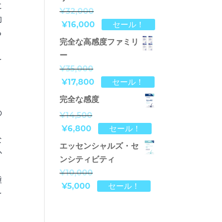
に
¥32,000
的
¥16,000
セール！
る
完全な高感度ファミリ
ー
を
¥35,000
、
¥17,800
セール！
、
完全な感度
の
¥14,500
¥6,800
セール！
な
エッセンシャルズ・セ
か
ンシティビティ
¥10,000
種
¥5,000
セール！
を