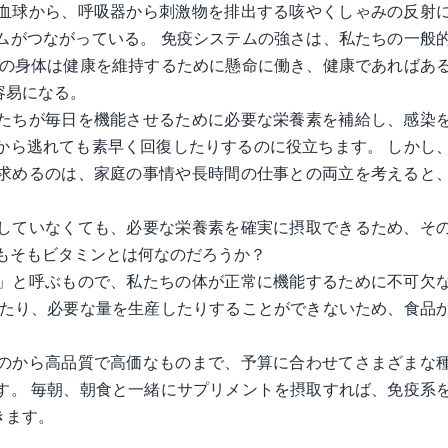
血球から、呼吸器から刺激物を排出する咳やくしゃみの反射
ムがつながっている。 免疫システムの強さは、私たちの一般
ちの身体は健康を維持するために懸命に働き、健康であればあ
容易になる。
たちが毎日を機能させるために必要な栄養素を補給し、感染
から逃れても素早く回復したりするのに役立ちます。 しかし
求めるのは、家庭の事情や長時間の仕事との両立を考えると
していなくても、必要な栄養素を確実に摂取できるため、そ
もそもビタミンとは何なのだろうか？
」と呼ぶもので、私たちの体が正常に機能するために不可欠
したり、必要な量を生産したりすることができないため、食品
のから高品質で高価なものまで、予算に合わせてさまざまな
す。 毎朝、朝食と一緒にサプリメントを摂取すれば、免疫系
きます。