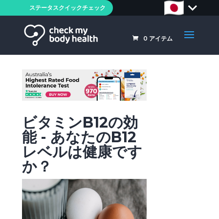
ステータスクイックチェック
0
アイテム
ビタミンB12の効
能 - あなたのB12
レベルは健康です
か？